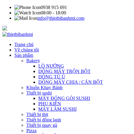
0938 915 691
08:00 - 18:00
info@thietbibanhmi.com
Trang chủ
Về chúng tôi
Sản phẩm
Bakery
LÒ NƯỚNG
DÒNG MÁY TRỘN BỘT
DÒNG TỦ Ủ
DÒNG MÁY CHIA / CÁN BỘT
Khuôn Khay Bánh
Thiết bị sushi
MÁY ĐÓNG GÓI SUSHI
PHỤ KIỆN
MÁY LÀM SUSHI
Thiết bị thịt
Thiết bị đông lạnh
Thiết bị quay gà
Pizza