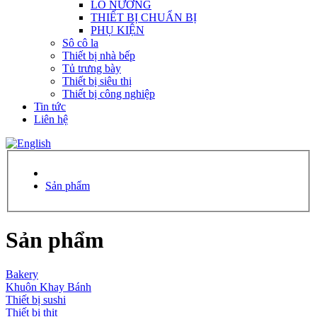
LÒ NƯỚNG
THIẾT BỊ CHUẨN BỊ
PHỤ KIỆN
Sô cô la
Thiết bị nhà bếp
Tủ trưng bày
Thiết bị siêu thị
Thiết bị công nghiệp
Tin tức
Liên hệ
Sản phẩm
Sản phẩm
Bakery
Khuôn Khay Bánh
Thiết bị sushi
Thiết bị thịt