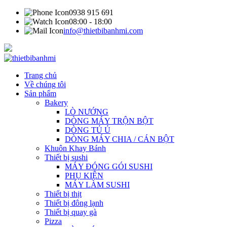
0938 915 691
08:00 - 18:00
info@thietbibanhmi.com
Trang chủ
Về chúng tôi
Sản phẩm
Bakery
LÒ NƯỚNG
DÒNG MÁY TRỘN BỘT
DÒNG TỦ Ủ
DÒNG MÁY CHIA / CÁN BỘT
Khuôn Khay Bánh
Thiết bị sushi
MÁY ĐÓNG GÓI SUSHI
PHỤ KIỆN
MÁY LÀM SUSHI
Thiết bị thịt
Thiết bị đông lạnh
Thiết bị quay gà
Pizza