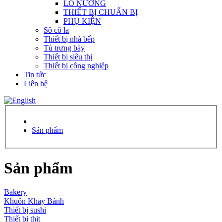
LÒ NƯỚNG
THIẾT BỊ CHUẨN BỊ
PHỤ KIỆN
Sô cô la
Thiết bị nhà bếp
Tủ trưng bày
Thiết bị siêu thị
Thiết bị công nghiệp
Tin tức
Liên hệ
Sản phẩm
Sản phẩm
Bakery
Khuôn Khay Bánh
Thiết bị sushi
Thiết bị thịt