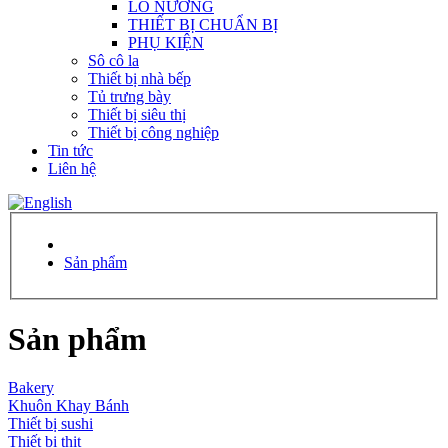
LÒ NƯỚNG
THIẾT BỊ CHUẨN BỊ
PHỤ KIỆN
Sô cô la
Thiết bị nhà bếp
Tủ trưng bày
Thiết bị siêu thị
Thiết bị công nghiệp
Tin tức
Liên hệ
Sản phẩm
Sản phẩm
Bakery
Khuôn Khay Bánh
Thiết bị sushi
Thiết bị thịt