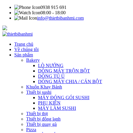
0938 915 691
08:00 - 18:00
info@thietbibanhmi.com
Trang chủ
Về chúng tôi
Sản phẩm
Bakery
LÒ NƯỚNG
DÒNG MÁY TRỘN BỘT
DÒNG TỦ Ủ
DÒNG MÁY CHIA / CÁN BỘT
Khuôn Khay Bánh
Thiết bị sushi
MÁY ĐÓNG GÓI SUSHI
PHỤ KIỆN
MÁY LÀM SUSHI
Thiết bị thịt
Thiết bị đông lạnh
Thiết bị quay gà
Pizza