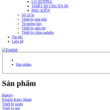
LÒ NƯỚNG
THIẾT BỊ CHUẨN BỊ
PHỤ KIỆN
Sô cô la
Thiết bị nhà bếp
Tủ trưng bày
Thiết bị siêu thị
Thiết bị công nghiệp
Tin tức
Liên hệ
Sản phẩm
Sản phẩm
Bakery
Khuôn Khay Bánh
Thiết bị sushi
Thiết bị thịt