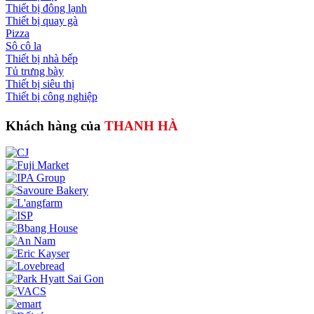
Thiết bị đông lạnh
Thiết bị quay gà
Pizza
Sô cô la
Thiết bị nhà bếp
Tủ trưng bày
Thiết bị siêu thị
Thiết bị công nghiệp
Khách hàng của
THANH HÀ