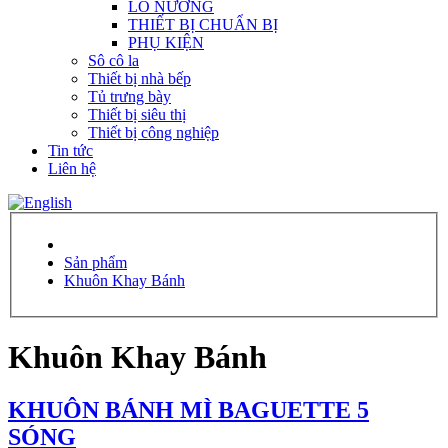
LÒ NƯỚNG
THIẾT BỊ CHUẨN BỊ
PHỤ KIỆN
Sô cô la
Thiết bị nhà bếp
Tủ trưng bày
Thiết bị siêu thị
Thiết bị công nghiệp
Tin tức
Liên hệ
Sản phẩm
Khuôn Khay Bánh
Khuôn Khay Bánh
KHUÔN BÁNH MÌ BAGUETTE 5
SÓNG