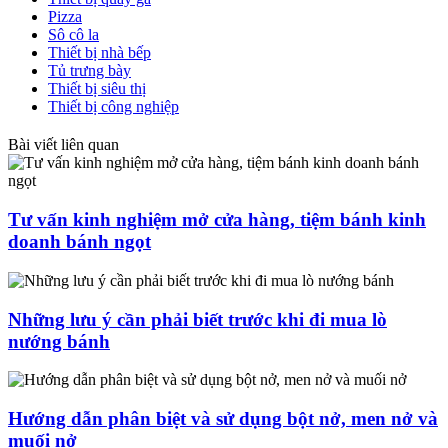
Pizza
Sô cô la
Thiết bị nhà bếp
Tủ trưng bày
Thiết bị siêu thị
Thiết bị công nghiệp
Bài viết liên quan
Tư vấn kinh nghiệm mở cửa hàng, tiệm bánh kinh
doanh bánh ngọt
Những lưu ý cần phải biết trước khi đi mua lò
nướng bánh
Hướng dẫn phân biệt và sử dụng bột nở, men nở và
muối nở