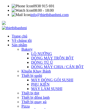
0938 915 691
08:00 - 18:00
info@thietbibanhmi.com
Trang chủ
Về chúng tôi
Sản phẩm
Bakery
LÒ NƯỚNG
DÒNG MÁY TRỘN BỘT
DÒNG TỦ Ủ
DÒNG MÁY CHIA / CÁN BỘT
Khuôn Khay Bánh
Thiết bị sushi
MÁY ĐÓNG GÓI SUSHI
PHỤ KIỆN
MÁY LÀM SUSHI
Thiết bị thịt
Thiết bị đông lạnh
Thiết bị quay gà
Pizza