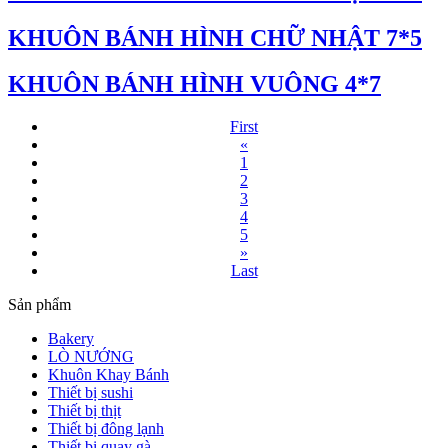
KHUÔN BÁNH HÌNH CHỮ NHẬT 7*5
KHUÔN BÁNH HÌNH VUÔNG 4*7
First
«
1
2
3
4
5
»
Last
Sản phẩm
Bakery
LÒ NƯỚNG
Khuôn Khay Bánh
Thiết bị sushi
Thiết bị thịt
Thiết bị đông lạnh
Thiết bị quay gà