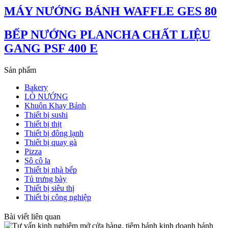
MÁY NƯỚNG BÁNH WAFFLE GES 80
BẾP NƯỚNG PLANCHA CHẤT LIỆU
GANG PSF 400 E
Sản phẩm
Bakery
LÒ NƯỚNG
Khuôn Khay Bánh
Thiết bị sushi
Thiết bị thịt
Thiết bị đông lạnh
Thiết bị quay gà
Pizza
Sô cô la
Thiết bị nhà bếp
Tủ trưng bày
Thiết bị siêu thị
Thiết bị công nghiệp
Bài viết liên quan