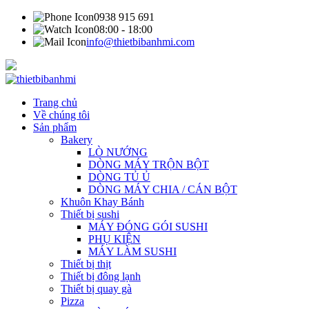
0938 915 691
08:00 - 18:00
info@thietbibanhmi.com
Trang chủ
Về chúng tôi
Sản phẩm
Bakery
LÒ NƯỚNG
DÒNG MÁY TRỘN BỘT
DÒNG TỦ Ủ
DÒNG MÁY CHIA / CÁN BỘT
Khuôn Khay Bánh
Thiết bị sushi
MÁY ĐÓNG GÓI SUSHI
PHỤ KIỆN
MÁY LÀM SUSHI
Thiết bị thịt
Thiết bị đông lạnh
Thiết bị quay gà
Pizza