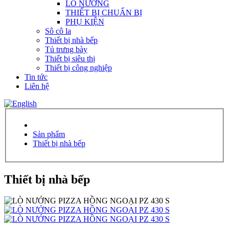
LÒ NƯỚNG
THIẾT BỊ CHUẨN BỊ
PHỤ KIỆN
Sô cô la
Thiết bị nhà bếp
Tủ trưng bày
Thiết bị siêu thị
Thiết bị công nghiệp
Tin tức
Liên hệ
Sản phẩm
Thiết bị nhà bếp
Thiết bị nhà bếp