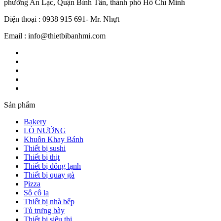
phường An Lạc, Quận Bình Tân, thành phố Hồ Chí Minh
Điện thoại : 0938 915 691- Mr. Nhựt
Email : info@thietbibanhmi.com
Sản phẩm
Bakery
LÒ NƯỚNG
Khuôn Khay Bánh
Thiết bị sushi
Thiết bị thịt
Thiết bị đông lạnh
Thiết bị quay gà
Pizza
Sô cô la
Thiết bị nhà bếp
Tủ trưng bày
Thiết bị siêu thị