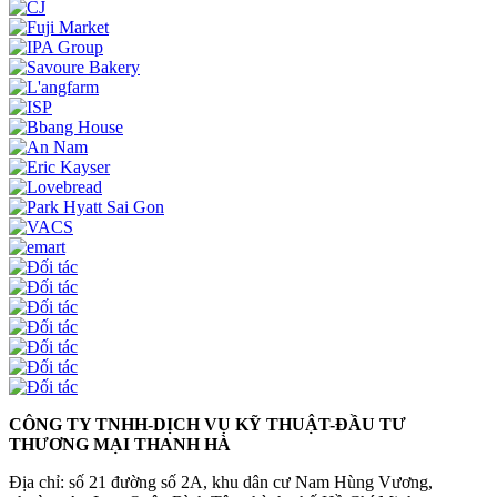
CÔNG TY TNHH-DỊCH VỤ KỸ THUẬT-ĐẦU TƯ
THƯƠNG MẠI THANH HÀ
Địa chỉ: số 21 đường số 2A, khu dân cư Nam Hùng Vương,