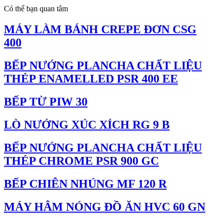
Có thể bạn quan tâm
MÁY LÀM BÁNH CREPE ĐƠN CSG
400
BẾP NƯỚNG PLANCHA CHẤT LIỆU
THÉP ENAMELLED PSR 400 EE
BẾP TỪ PIW 30
LÒ NƯỚNG XÚC XÍCH RG 9 B
BẾP NƯỚNG PLANCHA CHẤT LIỆU
THÉP CHROME PSR 900 GC
BẾP CHIÊN NHÚNG MF 120 R
MÁY HÂM NÓNG ĐỒ ĂN HVC 60 GN