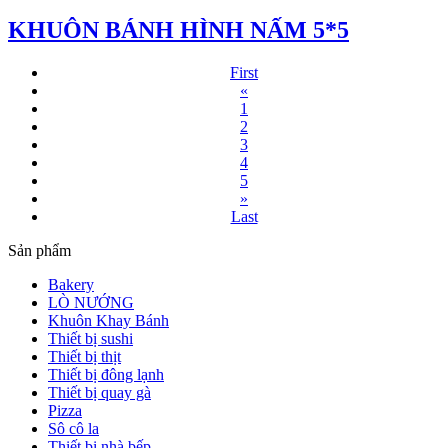
KHUÔN BÁNH HÌNH NẤM 5*5
First
«
1
2
3
4
5
»
Last
Sản phẩm
Bakery
LÒ NƯỚNG
Khuôn Khay Bánh
Thiết bị sushi
Thiết bị thịt
Thiết bị đông lạnh
Thiết bị quay gà
Pizza
Sô cô la
Thiết bị nhà bếp