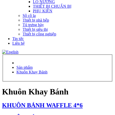
LÒ NƯỚNG
THIẾT BỊ CHUẨN BỊ
PHỤ KIỆN
Sô cô la
Thiết bị nhà bếp
Tủ trưng bày
Thiết bị siêu thị
Thiết bị công nghiệp
Tin tức
Liên hệ
Sản phẩm
Khuôn Khay Bánh
Khuôn Khay Bánh
KHUÔN BÁNH WAFFLE 4*6