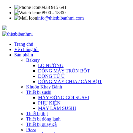
0938 915 691
08:00 - 18:00
info@thietbibanhmi.com
Trang chủ
Về chúng tôi
Sản phẩm
Bakery
LÒ NƯỚNG
DÒNG MÁY TRỘN BỘT
DÒNG TỦ Ủ
DÒNG MÁY CHIA / CÁN BỘT
Khuôn Khay Bánh
Thiết bị sushi
MÁY ĐÓNG GÓI SUSHI
PHỤ KIỆN
MÁY LÀM SUSHI
Thiết bị thịt
Thiết bị đông lạnh
Thiết bị quay gà
Pizza