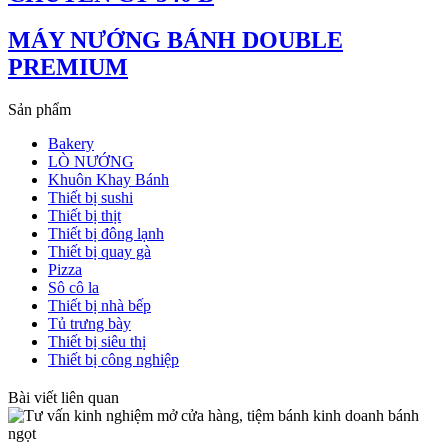
MÁY NƯỚNG BÁNH DOUBLE
PREMIUM
Sản phẩm
Bakery
LÒ NƯỚNG
Khuôn Khay Bánh
Thiết bị sushi
Thiết bị thịt
Thiết bị đông lạnh
Thiết bị quay gà
Pizza
Sô cô la
Thiết bị nhà bếp
Tủ trưng bày
Thiết bị siêu thị
Thiết bị công nghiệp
Bài viết liên quan