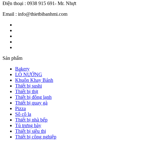
Điện thoại : 0938 915 691- Mr. Nhựt
Email : info@thietbibanhmi.com
Sản phẩm
Bakery
LÒ NƯỚNG
Khuôn Khay Bánh
Thiết bị sushi
Thiết bị thịt
Thiết bị đông lạnh
Thiết bị quay gà
Pizza
Sô cô la
Thiết bị nhà bếp
Tủ trưng bày
Thiết bị siêu thị
Thiết bị công nghiệp