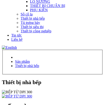
LÒ NƯỚNG
THIẾT BỊ CHUẨN BỊ
PHỤ KIỆN
Sô cô la
Thiết bị nhà bếp
Tủ trưng bày
Thiết bị siêu thị
Thiết bị công nghiệp
Tin tức
Liên hệ
Sản phẩm
Thiết bị nhà bếp
Thiết bị nhà bếp