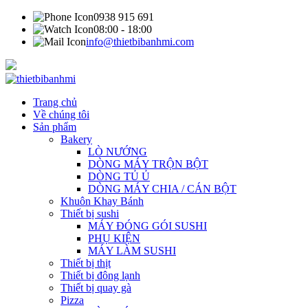
0938 915 691
08:00 - 18:00
info@thietbibanhmi.com
Trang chủ
Về chúng tôi
Sản phẩm
Bakery
LÒ NƯỚNG
DÒNG MÁY TRỘN BỘT
DÒNG TỦ Ủ
DÒNG MÁY CHIA / CÁN BỘT
Khuôn Khay Bánh
Thiết bị sushi
MÁY ĐÓNG GÓI SUSHI
PHỤ KIỆN
MÁY LÀM SUSHI
Thiết bị thịt
Thiết bị đông lạnh
Thiết bị quay gà
Pizza