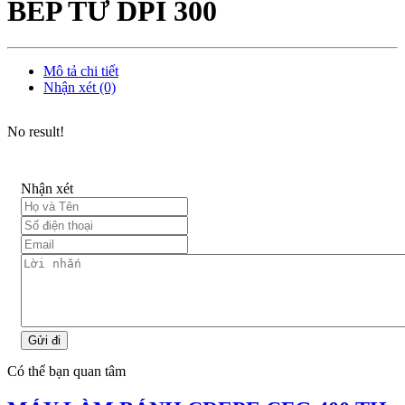
BẾP TỪ DPI 300
Mô tả chi tiết
Nhận xét (0)
No result!
Nhận xét
Gửi đi
Có thể bạn quan tâm