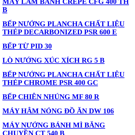
MÁY LÀM BÁNH CREPE CFG 400 TH
B
BẾP NƯỚNG PLANCHA CHẤT LIỆU
THÉP DECARBONIZED PSR 600 E
BẾP TỪ PID 30
LÒ NƯỚNG XÚC XÍCH RG 5 B
BẾP NƯỚNG PLANCHA CHẤT LIỆU
THÉP CHROME PSR 400 GC
BẾP CHIÊN NHÚNG MF 80 R
MÁY HÂM NÓNG ĐỒ ĂN DW 106
MÁY NƯỚNG BÁNH MÌ BĂNG
CHUYỀN CT 540 B