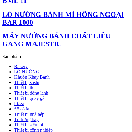
BML 11
LÒ NƯỚNG BÁNH MÌ HỒNG NGOẠI
BAR 1000
MÁY NƯỚNG BÁNH CHẤT LIỆU
GANG MAJESTIC
Sản phẩm
Bakery
LÒ NƯỚNG
Khuôn Khay Bánh
Thiết bị sushi
Thiết bị thịt
Thiết bị đông lạnh
Thiết bị quay gà
Pizza
Sô cô la
Thiết bị nhà bếp
Tủ trưng bày
Thiết bị siêu thị
Thiết bị công nghiệp