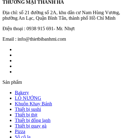
THƯƠNG MẠI THANH HÀ
Địa chỉ: số 21 đường số 2A, khu dân cư Nam Hùng Vương,
phường An Lạc, Quận Bình Tân, thành phố Hồ Chí Minh
Điện thoại : 0938 915 691- Mr. Nhựt
Email : info@thietbibanhmi.com
Sản phẩm
Bakery
LÒ NƯỚNG
Khuôn Khay Bánh
Thiết bị sushi
Thiết bị thịt
Thiết bị đông lạnh
Thiết bị quay gà
Pizza
Sô cô la