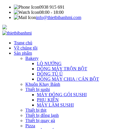
0938 915 691
08:00 - 18:00
info@thietbibanhmi.com
Trang chủ
Về chúng tôi
Sản phẩm
Bakery
LÒ NƯỚNG
DÒNG MÁY TRỘN BỘT
DÒNG TỦ Ủ
DÒNG MÁY CHIA / CÁN BỘT
Khuôn Khay Bánh
Thiết bị sushi
MÁY ĐÓNG GÓI SUSHI
PHỤ KIỆN
MÁY LÀM SUSHI
Thiết bị thịt
Thiết bị đông lạnh
Thiết bị quay gà
Pizza