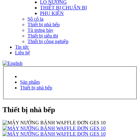
LÒ NƯỚNG
THIẾT BỊ CHUẨN BỊ
PHỤ KIỆN
Sô cô la
Thiết bị nhà bếp
Tủ trưng bày
Thiết bị siêu thị
Thiết bị công nghiệp
Tin tức
Liên hệ
Sản phẩm
Thiết bị nhà bếp
Thiết bị nhà bếp