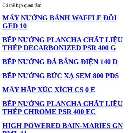
Có thể bạn quan tâm
MÁY NƯỚNG BÁNH WAFFLE ĐÔI
GED 10
BẾP NƯỚNG PLANCHA CHẤT LIỆU
THÉP DECARBONIZED PSR 400 G
BẾP NƯỚNG ĐÁ BẰNG ĐIỆN 140 D
BẾP NƯỚNG BỨC XẠ SEM 800 PDS
MÁY HẤP XÚC XÍCH CS 0 E
BẾP NƯỚNG PLANCHA CHẤT LIỆU
THÉP CHROME PSR 400 EC
HIGH POWERED BAIN-MARIES GN