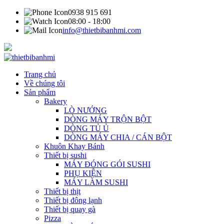
0938 915 691
08:00 - 18:00
info@thietbibanhmi.com
Trang chủ
Về chúng tôi
Sản phẩm
Bakery
LÒ NƯỚNG
DÒNG MÁY TRỘN BỘT
DÒNG TỦ Ủ
DÒNG MÁY CHIA / CÁN BỘT
Khuôn Khay Bánh
Thiết bị sushi
MÁY ĐÓNG GÓI SUSHI
PHỤ KIỆN
MÁY LÀM SUSHI
Thiết bị thịt
Thiết bị đông lạnh
Thiết bị quay gà
Pizza