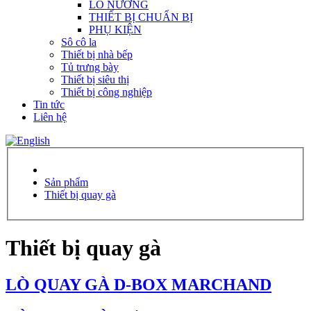
LÒ NƯỚNG
THIẾT BỊ CHUẨN BỊ
PHỤ KIỆN
Sô cô la
Thiết bị nhà bếp
Tủ trưng bày
Thiết bị siêu thị
Thiết bị công nghiệp
Tin tức
Liên hệ
Sản phẩm
Thiết bị quay gà
Thiết bị quay gà
LÒ QUAY GÀ D-BOX MARCHAND