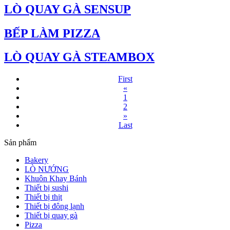
LÒ QUAY GÀ SENSUP
BẾP LÀM PIZZA
LÒ QUAY GÀ STEAMBOX
First
«
1
2
»
Last
Sản phẩm
Bakery
LÒ NƯỚNG
Khuôn Khay Bánh
Thiết bị sushi
Thiết bị thịt
Thiết bị đông lạnh
Thiết bị quay gà
Pizza