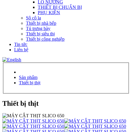
LÒ NƯỚNG
THIẾT BỊ CHUẨN BỊ
PHỤ KIỆN
Sô cô la
Thiết bị nhà bếp
Tủ trưng bày
Thiết bị siêu thị
Thiết bị công nghiệp
Tin tức
Liên hệ
Sản phẩm
Thiết bị thịt
Thiết bị thịt