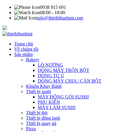
0938 915 691
08:00 - 18:00
info@thietbibanhmi.com
Trang chủ
Về chúng tôi
Sản phẩm
Bakery
LÒ NƯỚNG
DÒNG MÁY TRỘN BỘT
DÒNG TỦ Ủ
DÒNG MÁY CHIA / CÁN BỘT
Khuôn Khay Bánh
Thiết bị sushi
MÁY ĐÓNG GÓI SUSHI
PHỤ KIỆN
MÁY LÀM SUSHI
Thiết bị thịt
Thiết bị đông lạnh
Thiết bị quay gà
Pizza