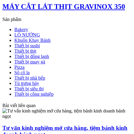
MÁY CẮT LÁT THỊT GRAVINOX 350
Sản phẩm
Bakery
LÒ NƯỚNG
Khuôn Khay Bánh
Thiết bị sushi
Thiết bị thịt
Thiết bị đông lạnh
Thiết bị quay gà
Pizza
Sô cô la
Thiết bị nhà bếp
Tủ trưng bày
Thiết bị siêu thị
Thiết bị công nghiệp
Bài viết liên quan
Tư vấn kinh nghiệm mở cửa hàng, tiệm bánh kinh