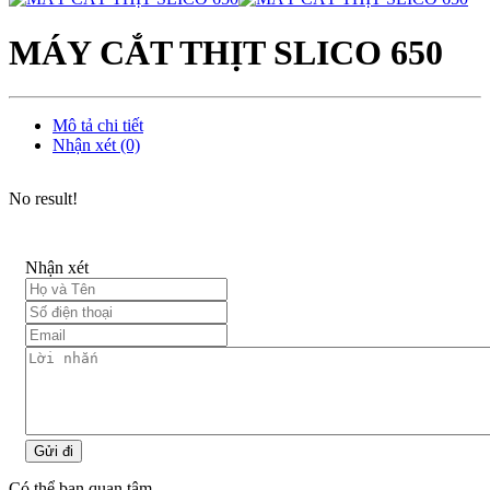
MÁY CẮT THỊT SLICO 650
Mô tả chi tiết
Nhận xét (0)
No result!
Nhận xét
Gửi đi
Có thể bạn quan tâm