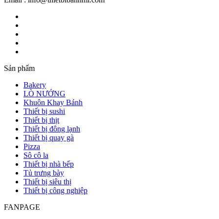
Sản phẩm
Bakery
LÒ NƯỚNG
Khuôn Khay Bánh
Thiết bị sushi
Thiết bị thịt
Thiết bị đông lạnh
Thiết bị quay gà
Pizza
Sô cô la
Thiết bị nhà bếp
Tủ trưng bày
Thiết bị siêu thị
Thiết bị công nghiệp
FANPAGE