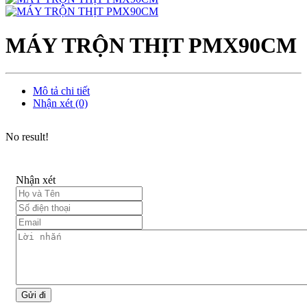
MÁY TRỘN THỊT PMX90CM
Mô tả chi tiết
Nhận xét (0)
No result!
Nhận xét
Gửi đi