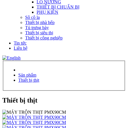
LÒ NƯỚNG
THIẾT BỊ CHUẨN BỊ
PHỤ KIỆN
Sô cô la
Thiết bị nhà bếp
Tủ trưng bày
Thiết bị siêu thị
Thiết bị công nghiệp
Tin tức
Liên hệ
Sản phẩm
Thiết bị thịt
Thiết bị thịt