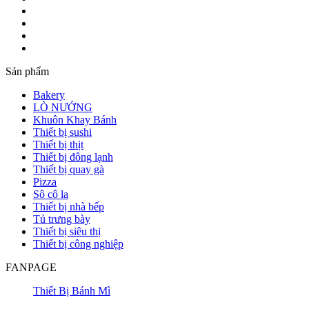
Sản phẩm
Bakery
LÒ NƯỚNG
Khuôn Khay Bánh
Thiết bị sushi
Thiết bị thịt
Thiết bị đông lạnh
Thiết bị quay gà
Pizza
Sô cô la
Thiết bị nhà bếp
Tủ trưng bày
Thiết bị siêu thị
Thiết bị công nghiệp
FANPAGE
Thiết Bị Bánh Mì