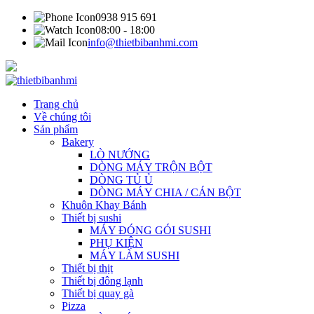
0938 915 691
08:00 - 18:00
info@thietbibanhmi.com
Trang chủ
Về chúng tôi
Sản phẩm
Bakery
LÒ NƯỚNG
DÒNG MÁY TRỘN BỘT
DÒNG TỦ Ủ
DÒNG MÁY CHIA / CÁN BỘT
Khuôn Khay Bánh
Thiết bị sushi
MÁY ĐÓNG GÓI SUSHI
PHỤ KIỆN
MÁY LÀM SUSHI
Thiết bị thịt
Thiết bị đông lạnh
Thiết bị quay gà
Pizza