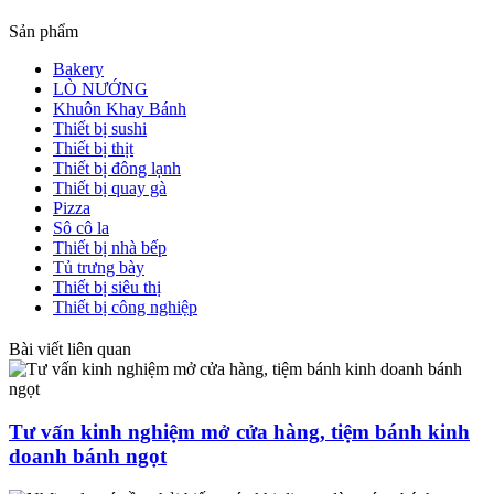
Sản phẩm
Bakery
LÒ NƯỚNG
Khuôn Khay Bánh
Thiết bị sushi
Thiết bị thịt
Thiết bị đông lạnh
Thiết bị quay gà
Pizza
Sô cô la
Thiết bị nhà bếp
Tủ trưng bày
Thiết bị siêu thị
Thiết bị công nghiệp
Bài viết liên quan
Tư vấn kinh nghiệm mở cửa hàng, tiệm bánh kinh
doanh bánh ngọt