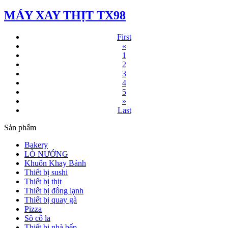
MÁY XAY THỊT TX98
First
«
1
2
3
4
5
»
Last
Sản phẩm
Bakery
LÒ NƯỚNG
Khuôn Khay Bánh
Thiết bị sushi
Thiết bị thịt
Thiết bị đông lạnh
Thiết bị quay gà
Pizza
Sô cô la
Thiết bị nhà bếp