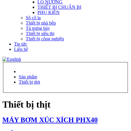
LÒ NƯỚNG
THIẾT BỊ CHUẨN BỊ
PHỤ KIỆN
Sô cô la
Thiết bị nhà bếp
Tủ trưng bày
Thiết bị siêu thị
Thiết bị công nghiệp
Tin tức
Liên hệ
Sản phẩm
Thiết bị thịt
Thiết bị thịt
MÁY BƠM XÚC XÍCH PHX40