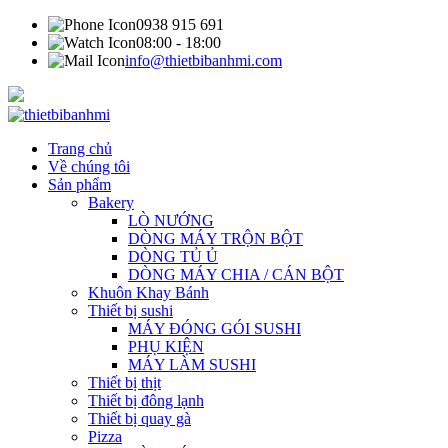
0938 915 691
08:00 - 18:00
info@thietbibanhmi.com
Trang chủ
Về chúng tôi
Sản phẩm
Bakery
LÒ NƯỚNG
DÒNG MÁY TRỘN BỘT
DÒNG TỦ Ủ
DÒNG MÁY CHIA / CÁN BỘT
Khuôn Khay Bánh
Thiết bị sushi
MÁY ĐÓNG GÓI SUSHI
PHỤ KIỆN
MÁY LÀM SUSHI
Thiết bị thịt
Thiết bị đông lạnh
Thiết bị quay gà
Pizza