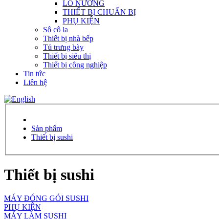
LÒ NƯỚNG
THIẾT BỊ CHUẨN BỊ
PHỤ KIỆN
Sô cô la
Thiết bị nhà bếp
Tủ trưng bày
Thiết bị siêu thị
Thiết bị công nghiệp
Tin tức
Liên hệ
Sản phẩm
Thiết bị sushi
Thiết bị sushi
MÁY ĐÓNG GÓI SUSHI
PHỤ KIỆN
MÁY LÀM SUSHI