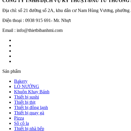
CÔNG TY TNHH-DỊCH VỤ KỸ THUẬT-ĐẦU TƯ THƯƠNG
Địa chỉ: số 21 đường số 2A, khu dân cư Nam Hùng Vương, phường
Điện thoại : 0938 915 691- Mr. Nhựt
Email : info@thietbibanhmi.com
Sản phẩm
Bakery
LÒ NƯỚNG
Khuôn Khay Bánh
Thiết bị sushi
Thiết bị thịt
Thiết bị đông lạnh
Thiết bị quay gà
Pizza
Sô cô la
Thiết bị nhà bếp