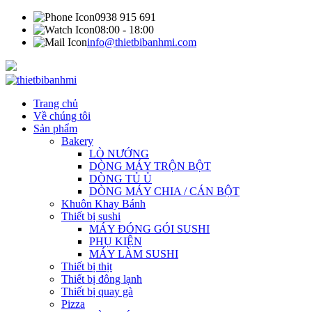
0938 915 691
08:00 - 18:00
info@thietbibanhmi.com
Trang chủ
Về chúng tôi
Sản phẩm
Bakery
LÒ NƯỚNG
DÒNG MÁY TRỘN BỘT
DÒNG TỦ Ủ
DÒNG MÁY CHIA / CÁN BỘT
Khuôn Khay Bánh
Thiết bị sushi
MÁY ĐÓNG GÓI SUSHI
PHỤ KIỆN
MÁY LÀM SUSHI
Thiết bị thịt
Thiết bị đông lạnh
Thiết bị quay gà
Pizza