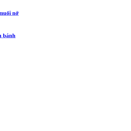
 muối nở
h bánh