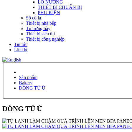
LÒ NƯỚNG
THIẾT BỊ CHUẨN BỊ
PHỤ KIỆN
Sô cô la
Thiết bị nhà bếp
Tủ trưng bày
Thiết bị siêu thị
Thiết bị công nghiệp
Tin tức
Liên hệ
Sản phẩm
Bakery
DÒNG TỦ Ủ
DÒNG TỦ Ủ