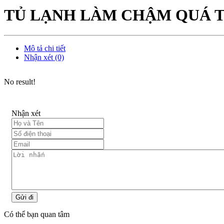
TỦ LẠNH LÀM CHẬM QUÁ T
Mô tả chi tiết
Nhận xét (0)
No result!
Nhận xét
Gửi đi
Có thể bạn quan tâm