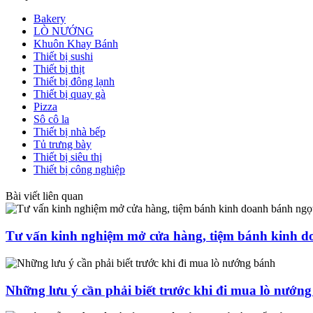
Bakery
LÒ NƯỚNG
Khuôn Khay Bánh
Thiết bị sushi
Thiết bị thịt
Thiết bị đông lạnh
Thiết bị quay gà
Pizza
Sô cô la
Thiết bị nhà bếp
Tủ trưng bày
Thiết bị siêu thị
Thiết bị công nghiệp
Bài viết liên quan
Tư vấn kinh nghiệm mở cửa hàng, tiệm bánh kinh d
Những lưu ý cần phải biết trước khi đi mua lò nướn