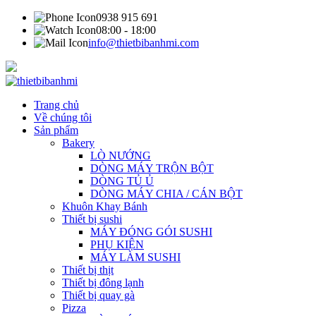
0938 915 691
08:00 - 18:00
info@thietbibanhmi.com
Trang chủ
Về chúng tôi
Sản phẩm
Bakery
LÒ NƯỚNG
DÒNG MÁY TRỘN BỘT
DÒNG TỦ Ủ
DÒNG MÁY CHIA / CÁN BỘT
Khuôn Khay Bánh
Thiết bị sushi
MÁY ĐÓNG GÓI SUSHI
PHỤ KIỆN
MÁY LÀM SUSHI
Thiết bị thịt
Thiết bị đông lạnh
Thiết bị quay gà
Pizza