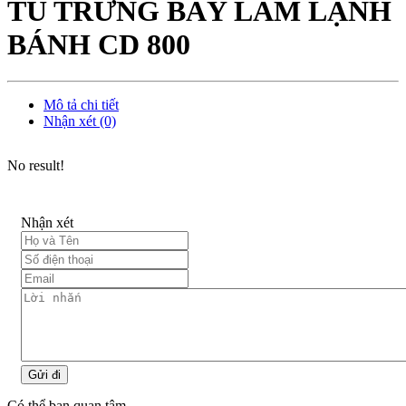
TỦ TRƯNG BÀY LÀM LẠNH
BÁNH CD 800
Mô tả chi tiết
Nhận xét (0)
No result!
Nhận xét
Gửi đi
Có thể bạn quan tâm