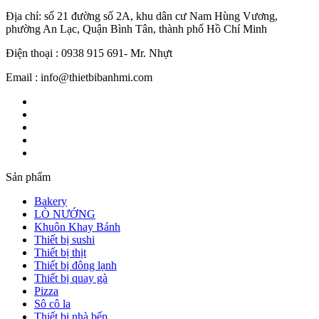
Địa chỉ: số 21 đường số 2A, khu dân cư Nam Hùng Vương,
phường An Lạc, Quận Bình Tân, thành phố Hồ Chí Minh
Điện thoại : 0938 915 691- Mr. Nhựt
Email : info@thietbibanhmi.com
Sản phẩm
Bakery
LÒ NƯỚNG
Khuôn Khay Bánh
Thiết bị sushi
Thiết bị thịt
Thiết bị đông lạnh
Thiết bị quay gà
Pizza
Sô cô la
Thiết bị nhà bếp