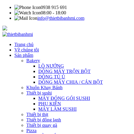
0938 915 691
08:00 - 18:00
info@thietbibanhmi.com
Trang chủ
Về chúng tôi
Sản phẩm
Bakery
LÒ NƯỚNG
DÒNG MÁY TRỘN BỘT
DÒNG TỦ Ủ
DÒNG MÁY CHIA / CÁN BỘT
Khuôn Khay Bánh
Thiết bị sushi
MÁY ĐÓNG GÓI SUSHI
PHỤ KIỆN
MÁY LÀM SUSHI
Thiết bị thịt
Thiết bị đông lạnh
Thiết bị quay gà
Pizza