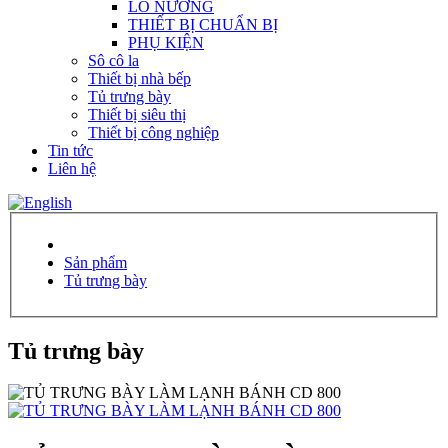
LÒ NƯỚNG
THIẾT BỊ CHUẨN BỊ
PHỤ KIỆN
Sô cô la
Thiết bị nhà bếp
Tủ trưng bày
Thiết bị siêu thị
Thiết bị công nghiệp
Tin tức
Liên hệ
Sản phẩm
Tủ trưng bày
Tủ trưng bày