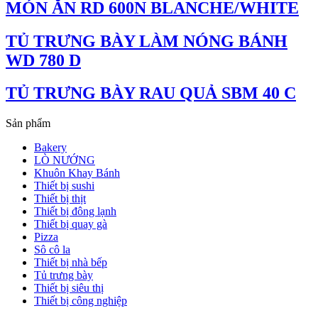
MÓN ĂN RD 600N BLANCHE/WHITE
TỦ TRƯNG BÀY LÀM NÓNG BÁNH
WD 780 D
TỦ TRƯNG BÀY RAU QUẢ SBM 40 C
Sản phẩm
Bakery
LÒ NƯỚNG
Khuôn Khay Bánh
Thiết bị sushi
Thiết bị thịt
Thiết bị đông lạnh
Thiết bị quay gà
Pizza
Sô cô la
Thiết bị nhà bếp
Tủ trưng bày
Thiết bị siêu thị
Thiết bị công nghiệp