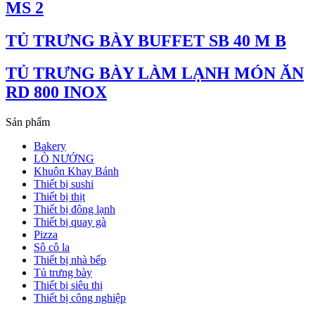
MS 2
TỦ TRƯNG BÀY BUFFET SB 40 M B
TỦ TRƯNG BÀY LÀM LẠNH MÓN ĂN
RD 800 INOX
Sản phẩm
Bakery
LÒ NƯỚNG
Khuôn Khay Bánh
Thiết bị sushi
Thiết bị thịt
Thiết bị đông lạnh
Thiết bị quay gà
Pizza
Sô cô la
Thiết bị nhà bếp
Tủ trưng bày
Thiết bị siêu thị
Thiết bị công nghiệp