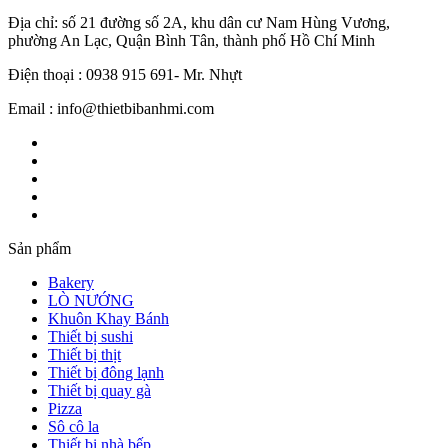
Địa chỉ: số 21 đường số 2A, khu dân cư Nam Hùng Vương,
phường An Lạc, Quận Bình Tân, thành phố Hồ Chí Minh
Điện thoại : 0938 915 691- Mr. Nhựt
Email : info@thietbibanhmi.com
Sản phẩm
Bakery
LÒ NƯỚNG
Khuôn Khay Bánh
Thiết bị sushi
Thiết bị thịt
Thiết bị đông lạnh
Thiết bị quay gà
Pizza
Sô cô la
Thiết bị nhà bếp