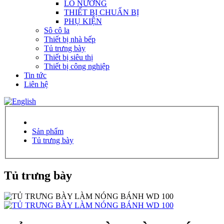
LÒ NƯỚNG
THIẾT BỊ CHUẨN BỊ
PHỤ KIỆN
Sô cô la
Thiết bị nhà bếp
Tủ trưng bày
Thiết bị siêu thị
Thiết bị công nghiệp
Tin tức
Liên hệ
Sản phẩm
Tủ trưng bày
Tủ trưng bày