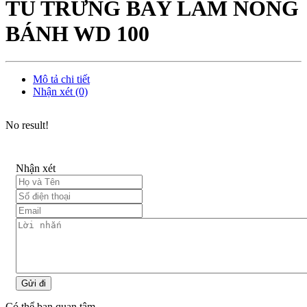
TỦ TRƯNG BÀY LÀM NÓNG
BÁNH WD 100
Mô tả chi tiết
Nhận xét (0)
No result!
Nhận xét
Gửi đi
Có thể bạn quan tâm