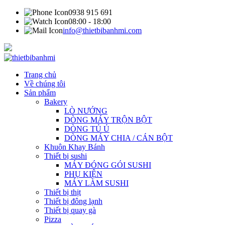
0938 915 691
08:00 - 18:00
info@thietbibanhmi.com
Trang chủ
Về chúng tôi
Sản phẩm
Bakery
LÒ NƯỚNG
DÒNG MÁY TRỘN BỘT
DÒNG TỦ Ủ
DÒNG MÁY CHIA / CÁN BỘT
Khuôn Khay Bánh
Thiết bị sushi
MÁY ĐÓNG GÓI SUSHI
PHỤ KIỆN
MÁY LÀM SUSHI
Thiết bị thịt
Thiết bị đông lạnh
Thiết bị quay gà
Pizza