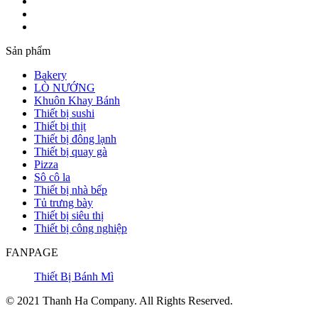
Sản phẩm
Bakery
LÒ NƯỚNG
Khuôn Khay Bánh
Thiết bị sushi
Thiết bị thịt
Thiết bị đông lạnh
Thiết bị quay gà
Pizza
Sô cô la
Thiết bị nhà bếp
Tủ trưng bày
Thiết bị siêu thị
Thiết bị công nghiệp
FANPAGE
Thiết Bị Bánh Mì
© 2021 Thanh Ha Company. All Rights Reserved.