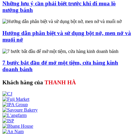
Những lưu ý cần phải biết trước khi đi mua lò
nướng bánh
Hướng dẫn phân biệt và sử dụng bột nở, men nở và
muối nở
7 bước bắt đầu để mở một tiệm, cửa hàng kinh
doanh bánh
Khách hàng của
THANH HÀ