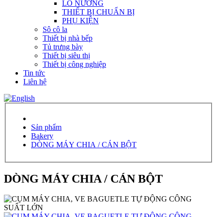
LÒ NƯỚNG
THIẾT BỊ CHUẨN BỊ
PHỤ KIỆN
Sô cô la
Thiết bị nhà bếp
Tủ trưng bày
Thiết bị siêu thị
Thiết bị công nghiệp
Tin tức
Liên hệ
Sản phẩm
Bakery
DÒNG MÁY CHIA / CÁN BỘT
DÒNG MÁY CHIA / CÁN BỘT