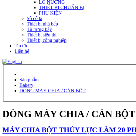
LÒ NƯỚNG
THIẾT BỊ CHUẨN BỊ
PHỤ KIỆN
Sô cô la
Thiết bị nhà bếp
Tủ trưng bày
Thiết bị siêu thị
Thiết bị công nghiệp
Tin tức
Liên hệ
Sản phẩm
Bakery
DÒNG MÁY CHIA / CÁN BỘT
DÒNG MÁY CHIA / CÁN BỘT
MÁY CHIA BỘT THỦY LỰC LÀM 20 P