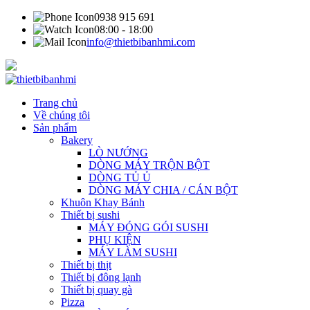
0938 915 691
08:00 - 18:00
info@thietbibanhmi.com
Trang chủ
Về chúng tôi
Sản phẩm
Bakery
LÒ NƯỚNG
DÒNG MÁY TRỘN BỘT
DÒNG TỦ Ủ
DÒNG MÁY CHIA / CÁN BỘT
Khuôn Khay Bánh
Thiết bị sushi
MÁY ĐÓNG GÓI SUSHI
PHỤ KIỆN
MÁY LÀM SUSHI
Thiết bị thịt
Thiết bị đông lạnh
Thiết bị quay gà
Pizza