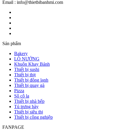
Email : info@thietbibanhmi.com
Sản phẩm
Bakery
LÒ NƯỚNG
Khuôn Khay Bánh
Thiết bị sushi
Thiết bị thịt
Thiết bị đông lạnh
Thiết bị quay gà
Pizza
Sô cô la
Thiết bị nhà bếp
Tủ trưng bày
Thiết bị siêu thị
Thiết bị công nghiệp
FANPAGE