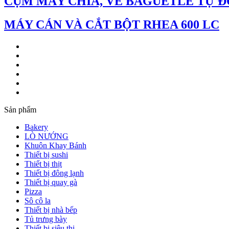
CỤM MÁY CHIA, VE BAGUETLE TỰ 
MÁY CÁN VÀ CẮT BỘT RHEA 600 LC
Sản phẩm
Bakery
LÒ NƯỚNG
Khuôn Khay Bánh
Thiết bị sushi
Thiết bị thịt
Thiết bị đông lạnh
Thiết bị quay gà
Pizza
Sô cô la
Thiết bị nhà bếp
Tủ trưng bày
Thiết bị siêu thị