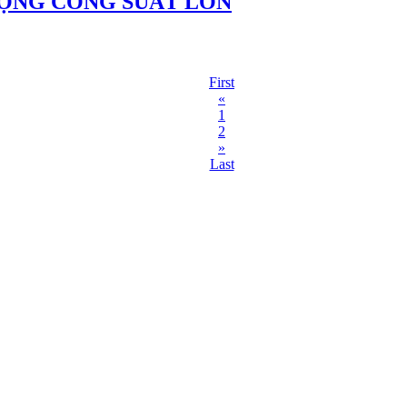
ĐỘNG CÔNG SUẤT LỚN
First
«
1
2
»
Last