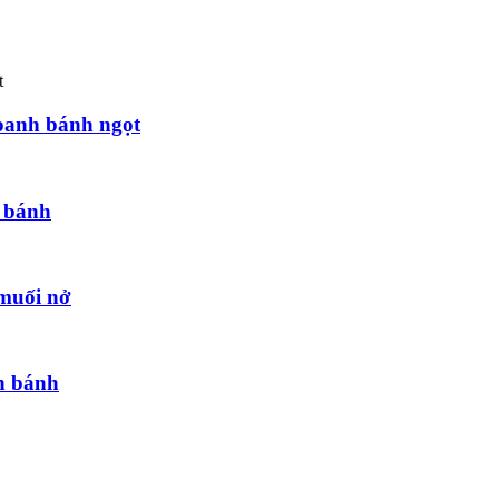
oanh bánh ngọt
g bánh
 muối nở
h bánh