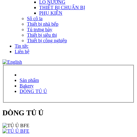
LÒ NƯỚNG
THIẾT BỊ CHUẨN BỊ
PHỤ KIỆN
Sô cô la
Thiết bị nhà bếp
Tủ trưng bày
Thiết bị siêu thị
Thiết bị công nghiệp
Tin tức
Liên hệ
Sản phẩm
Bakery
DÒNG TỦ Ủ
DÒNG TỦ Ủ