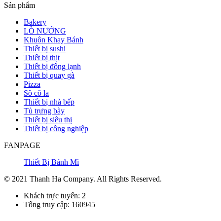
Sản phẩm
Bakery
LÒ NƯỚNG
Khuôn Khay Bánh
Thiết bị sushi
Thiết bị thịt
Thiết bị đông lạnh
Thiết bị quay gà
Pizza
Sô cô la
Thiết bị nhà bếp
Tủ trưng bày
Thiết bị siêu thị
Thiết bị công nghiệp
FANPAGE
Thiết Bị Bánh Mì
© 2021 Thanh Ha Company. All Rights Reserved.
Khách trực tuyến: 2
Tổng truy cập: 160945