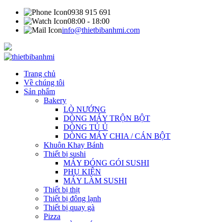
0938 915 691
08:00 - 18:00
info@thietbibanhmi.com
Trang chủ
Về chúng tôi
Sản phẩm
Bakery
LÒ NƯỚNG
DÒNG MÁY TRỘN BỘT
DÒNG TỦ Ủ
DÒNG MÁY CHIA / CÁN BỘT
Khuôn Khay Bánh
Thiết bị sushi
MÁY ĐÓNG GÓI SUSHI
PHỤ KIỆN
MÁY LÀM SUSHI
Thiết bị thịt
Thiết bị đông lạnh
Thiết bị quay gà
Pizza