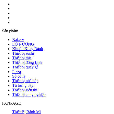
Sản phẩm
Bakery
LÒ NƯỚNG
Khuôn Khay Bánh
Thiết bị sushi
Thiết bị thịt
Thiết bị đông lạnh
Thiết bị quay gà
Pizza
Sô cô la
Thiết bị nhà bếp
Tủ trưng bày
Thiết bị siêu thị
Thiết bị công nghiệp
FANPAGE
Thiết Bị Bánh Mì