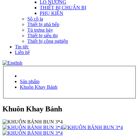
LÒ NƯỚNG
THIẾT BỊ CHUẨN BỊ
PHỤ KIỆN
Sô cô la
Thiết bị nhà bếp
Tủ trưng bày
Thiết bị siêu thị
Thiết bị công nghiệp
Tin tức
Liên hệ
Sản phẩm
Khuôn Khay Bánh
Khuôn Khay Bánh