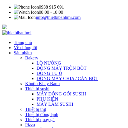
0938 915 691
08:00 - 18:00
info@thietbibanhmi.com
Trang chủ
Về chúng tôi
Sản phẩm
Bakery
LÒ NƯỚNG
DÒNG MÁY TRỘN BỘT
DÒNG TỦ Ủ
DÒNG MÁY CHIA / CÁN BỘT
Khuôn Khay Bánh
Thiết bị sushi
MÁY ĐÓNG GÓI SUSHI
PHỤ KIỆN
MÁY LÀM SUSHI
Thiết bị thịt
Thiết bị đông lạnh
Thiết bị quay gà
Pizza