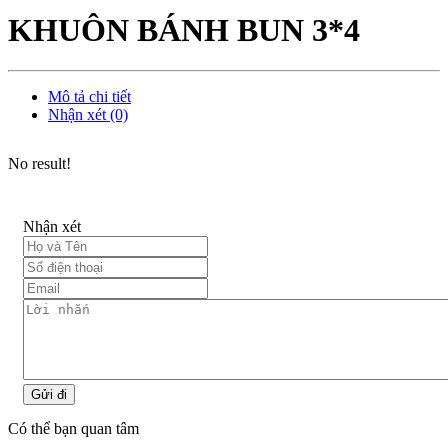
KHUÔN BÁNH BUN 3*4
Mô tả chi tiết
Nhận xét (0)
No result!
Nhận xét
Gửi đi
Có thể bạn quan tâm