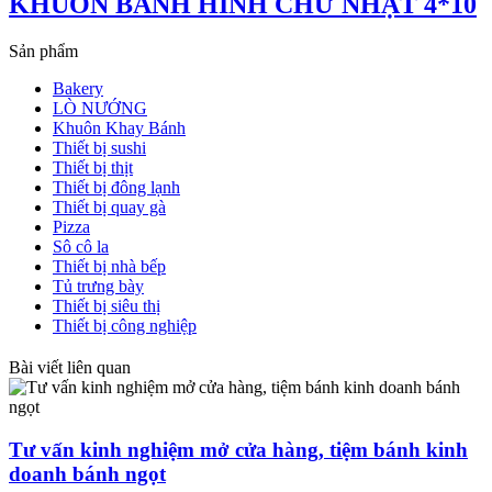
KHUÔN BÁNH HÌNH CHỮ NHẬT 4*10
Sản phẩm
Bakery
LÒ NƯỚNG
Khuôn Khay Bánh
Thiết bị sushi
Thiết bị thịt
Thiết bị đông lạnh
Thiết bị quay gà
Pizza
Sô cô la
Thiết bị nhà bếp
Tủ trưng bày
Thiết bị siêu thị
Thiết bị công nghiệp
Bài viết liên quan
Tư vấn kinh nghiệm mở cửa hàng, tiệm bánh kinh
doanh bánh ngọt