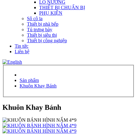
LÒ NƯỚNG
THIẾT BỊ CHUẨN BỊ
PHỤ KIỆN
Sô cô la
Thiết bị nhà bếp
Tủ trưng bày
Thiết bị siêu thị
Thiết bị công nghiệp
Tin tức
Liên hệ
Sản phẩm
Khuôn Khay Bánh
Khuôn Khay Bánh