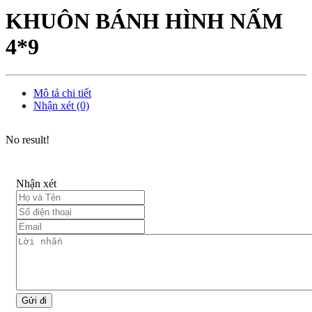
KHUÔN BÁNH HÌNH NẤM
4*9
Mô tả chi tiết
Nhận xét (0)
No result!
Nhận xét
Gửi đi