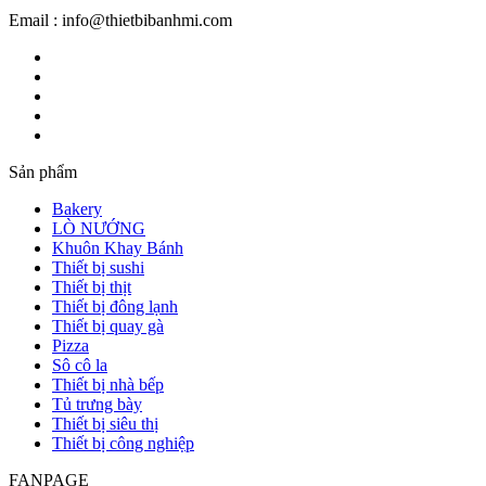
Email : info@thietbibanhmi.com
Sản phẩm
Bakery
LÒ NƯỚNG
Khuôn Khay Bánh
Thiết bị sushi
Thiết bị thịt
Thiết bị đông lạnh
Thiết bị quay gà
Pizza
Sô cô la
Thiết bị nhà bếp
Tủ trưng bày
Thiết bị siêu thị
Thiết bị công nghiệp
FANPAGE