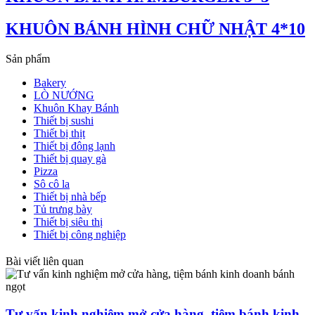
KHUÔN BÁNH HÌNH CHỮ NHẬT 4*10
Sản phẩm
Bakery
LÒ NƯỚNG
Khuôn Khay Bánh
Thiết bị sushi
Thiết bị thịt
Thiết bị đông lạnh
Thiết bị quay gà
Pizza
Sô cô la
Thiết bị nhà bếp
Tủ trưng bày
Thiết bị siêu thị
Thiết bị công nghiệp
Bài viết liên quan
Tư vấn kinh nghiệm mở cửa hàng, tiệm bánh kinh