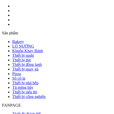
Sản phẩm
Bakery
LÒ NƯỚNG
Khuôn Khay Bánh
Thiết bị sushi
Thiết bị thịt
Thiết bị đông lạnh
Thiết bị quay gà
Pizza
Sô cô la
Thiết bị nhà bếp
Tủ trưng bày
Thiết bị siêu thị
Thiết bị công nghiệp
FANPAGE
Thiết Bị Bánh Mì