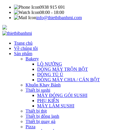
0938 915 691
08:00 - 18:00
info@thietbibanhmi.com
Trang chủ
Về chúng tôi
Sản phẩm
Bakery
LÒ NƯỚNG
DÒNG MÁY TRỘN BỘT
DÒNG TỦ Ủ
DÒNG MÁY CHIA / CÁN BỘT
Khuôn Khay Bánh
Thiết bị sushi
MÁY ĐÓNG GÓI SUSHI
PHỤ KIỆN
MÁY LÀM SUSHI
Thiết bị thịt
Thiết bị đông lạnh
Thiết bị quay gà
Pizza