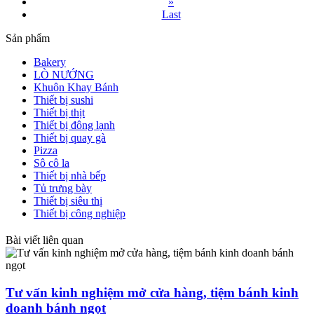
»
Last
Sản phẩm
Bakery
LÒ NƯỚNG
Khuôn Khay Bánh
Thiết bị sushi
Thiết bị thịt
Thiết bị đông lạnh
Thiết bị quay gà
Pizza
Sô cô la
Thiết bị nhà bếp
Tủ trưng bày
Thiết bị siêu thị
Thiết bị công nghiệp
Bài viết liên quan
Tư vấn kinh nghiệm mở cửa hàng, tiệm bánh kinh
doanh bánh ngọt