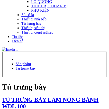
LÒ NƯỚNG
THIẾT BỊ CHUẨN BỊ
PHỤ KIỆN
Sô cô la
Thiết bị nhà bếp
Tủ trưng bày
Thiết bị siêu thị
Thiết bị công nghiệp
Tin tức
Liên hệ
Sản phẩm
Tủ trưng bày
Tủ trưng bày
TỦ TRƯNG BÀY LÀM NÓNG BÁNH
WDL 100