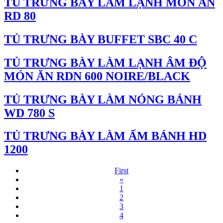
TỦ TRƯNG BÀY LÀM LẠNH MÓN ĂN
RD 80
TỦ TRƯNG BÀY BUFFET SBC 40 C
TỦ TRƯNG BÀY LÀM LẠNH ÂM ĐỘ
MÓN ĂN RDN 600 NOIRE/BLACK
TỦ TRƯNG BÀY LÀM NÓNG BÁNH
WD 780 S
TỦ TRƯNG BÀY LÀM ẤM BÁNH HD
1200
First
«
1
2
3
4