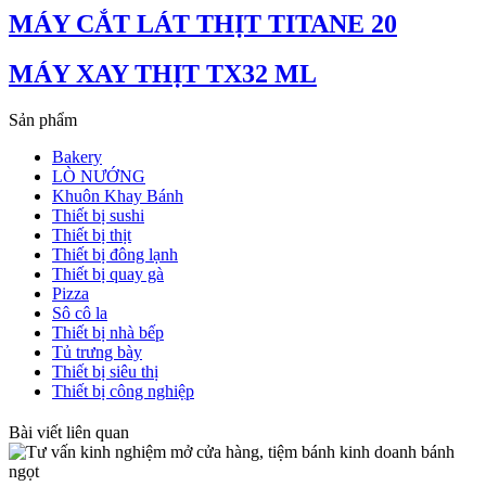
MÁY CẮT LÁT THỊT TITANE 20
MÁY XAY THỊT TX32 ML
Sản phẩm
Bakery
LÒ NƯỚNG
Khuôn Khay Bánh
Thiết bị sushi
Thiết bị thịt
Thiết bị đông lạnh
Thiết bị quay gà
Pizza
Sô cô la
Thiết bị nhà bếp
Tủ trưng bày
Thiết bị siêu thị
Thiết bị công nghiệp
Bài viết liên quan