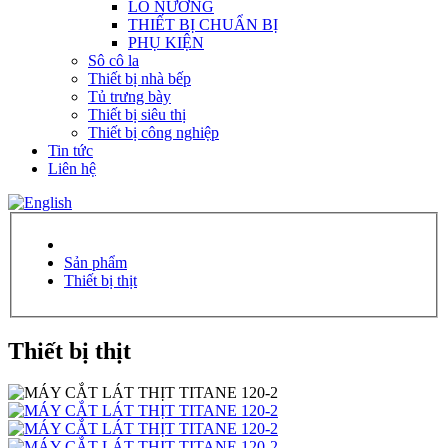
LÒ NƯỚNG
THIẾT BỊ CHUẨN BỊ
PHỤ KIỆN
Sô cô la
Thiết bị nhà bếp
Tủ trưng bày
Thiết bị siêu thị
Thiết bị công nghiệp
Tin tức
Liên hệ
Sản phẩm
Thiết bị thịt
Thiết bị thịt