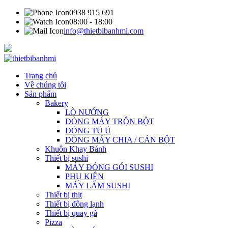
0938 915 691
08:00 - 18:00
info@thietbibanhmi.com
Trang chủ
Về chúng tôi
Sản phẩm
Bakery
LÒ NƯỚNG
DÒNG MÁY TRỘN BỘT
DÒNG TỦ Ủ
DÒNG MÁY CHIA / CÁN BỘT
Khuôn Khay Bánh
Thiết bị sushi
MÁY ĐÓNG GÓI SUSHI
PHỤ KIỆN
MÁY LÀM SUSHI
Thiết bị thịt
Thiết bị đông lạnh
Thiết bị quay gà
Pizza