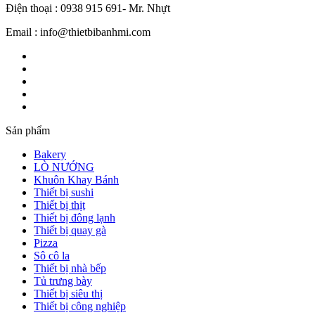
Điện thoại : 0938 915 691- Mr. Nhựt
Email : info@thietbibanhmi.com
Sản phẩm
Bakery
LÒ NƯỚNG
Khuôn Khay Bánh
Thiết bị sushi
Thiết bị thịt
Thiết bị đông lạnh
Thiết bị quay gà
Pizza
Sô cô la
Thiết bị nhà bếp
Tủ trưng bày
Thiết bị siêu thị
Thiết bị công nghiệp