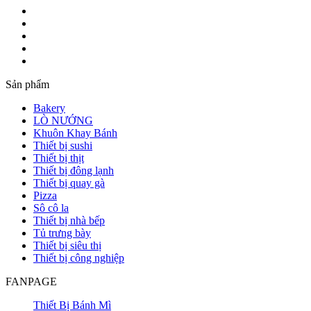
Sản phẩm
Bakery
LÒ NƯỚNG
Khuôn Khay Bánh
Thiết bị sushi
Thiết bị thịt
Thiết bị đông lạnh
Thiết bị quay gà
Pizza
Sô cô la
Thiết bị nhà bếp
Tủ trưng bày
Thiết bị siêu thị
Thiết bị công nghiệp
FANPAGE
Thiết Bị Bánh Mì