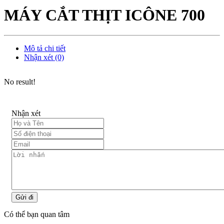
MÁY CẮT THỊT ICÔNE 700
Mô tả chi tiết
Nhận xét (0)
No result!
Nhận xét
Gửi đi
Có thể bạn quan tâm