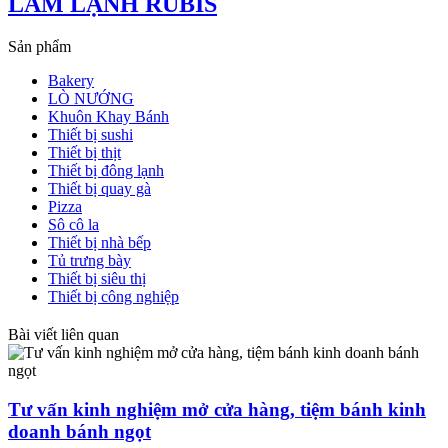
LÀM LẠNH RUBIS
Sản phẩm
Bakery
LÒ NƯỚNG
Khuôn Khay Bánh
Thiết bị sushi
Thiết bị thịt
Thiết bị đông lạnh
Thiết bị quay gà
Pizza
Sô cô la
Thiết bị nhà bếp
Tủ trưng bày
Thiết bị siêu thị
Thiết bị công nghiệp
Bài viết liên quan
Tư vấn kinh nghiệm mở cửa hàng, tiệm bánh kinh
doanh bánh ngọt