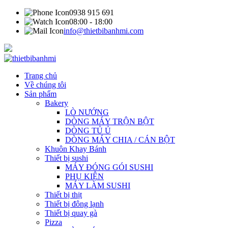
0938 915 691
08:00 - 18:00
info@thietbibanhmi.com
Trang chủ
Về chúng tôi
Sản phẩm
Bakery
LÒ NƯỚNG
DÒNG MÁY TRỘN BỘT
DÒNG TỦ Ủ
DÒNG MÁY CHIA / CÁN BỘT
Khuôn Khay Bánh
Thiết bị sushi
MÁY ĐÓNG GÓI SUSHI
PHỤ KIỆN
MÁY LÀM SUSHI
Thiết bị thịt
Thiết bị đông lạnh
Thiết bị quay gà
Pizza