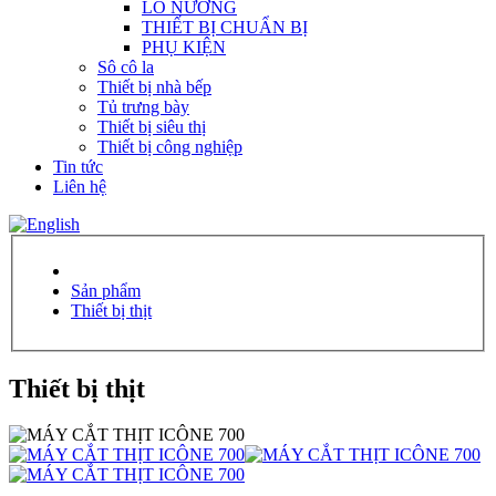
LÒ NƯỚNG
THIẾT BỊ CHUẨN BỊ
PHỤ KIỆN
Sô cô la
Thiết bị nhà bếp
Tủ trưng bày
Thiết bị siêu thị
Thiết bị công nghiệp
Tin tức
Liên hệ
Sản phẩm
Thiết bị thịt
Thiết bị thịt